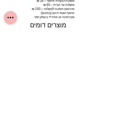
משלוח לנקודת איסוף – 28 ₪
משלוח עד הבית – 65 ₪
מינימום הזמנה למשלוח – 150 ₪
איסוף עצמי חינם (בתאום)
מבנימינה או מהיריד בעמק חפר
מוצרים דומים
שרלוט – בובת גומי וינטג’ , סאן ראבר
רוזה - בו
ארה”ב
ראבר אר