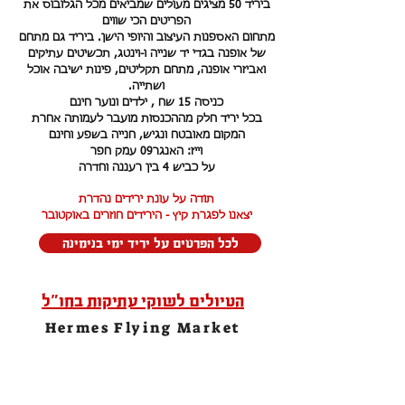
ביריד 50 מציגים מעולים שמביאים מכל הגלובוס את
הפריטים הכי שווים
מתחום האספנות העיצוב והיופי הישן. ביריד גם מתחם
של אופנה בגדי יד שנייה ו-וינטג, תכשיטים עתיקים
ואביזרי אופנה, מתחם תקליטים, פינות ישיבה אוכל
ושתייה.
כניסה 15 שח , ילדים ונוער חינם
בכל יריד חלק מההכנסות מועבר לעמותה אחרת
המקום מאובטח ונגיש, חנייה בשפע וחינם
וייז: האנגר09 עמק חפר
על כביש 4 בין רעננה וחדרה
תודה על עונת ירידים נהדרת
יצאנו לפגרת קיץ - הירידים חוזרים באוקטובר
לכל הפרטים על יריד ימי בנימינה
הטיולים לשוקי עתיקות בחו"ל
Hermes Flying Market