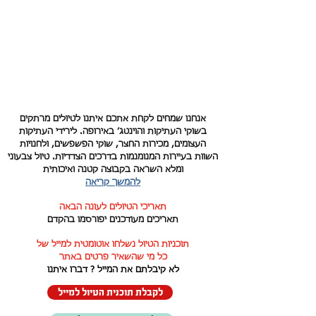
אנחנו שמחים לקחת אתכם איתנו לטיולים מרתקים
בשוקי העתיקות והוינטג’ באירופה. לירידי העתיקות
העצומים, מכירות החצר, שוקי הפשפשים, ולחנויות
השוות בעיירות המנומנמות בדרכים הצדדיות. טיול צבעוני
ומלא השראה בקבוצה קטנה ואיכותית
להמשך קריאה
תאריכי הטיולים לעונה הבאה
תאריכים מעודכנים יפורסמו בהקדם
תוכניות הטיול נשלחו אוטומטית למייל של
כל מי שהשאיר פרטים באתר
לא קיבלתם את המייל ? דברו איתנו
לקבלת תוכנית הטיול למייל