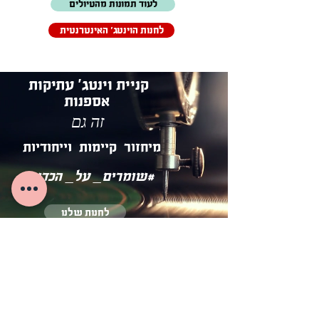
לעוד תמונות מהטיולים
לחנות הוינטג' האינטרנטית
קניית וינטג' עתיקות
אספנות
זה גם
מיחזור קיימות וייחודיות
שומרים_ על_ הכדור#
לחנות שלנו
מי אנחנו