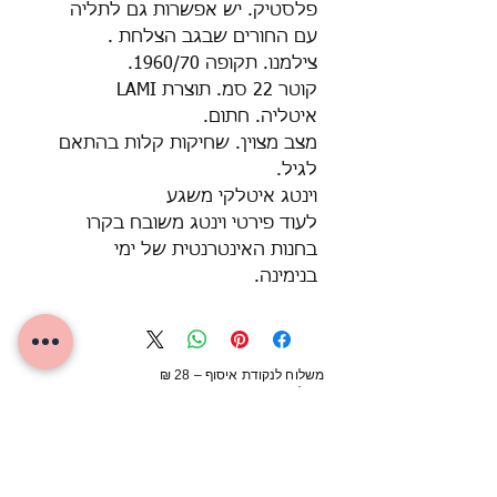
פלסטיק. יש אפשרות גם לתליה
עם החורים שבגב הצלחת .
צילמנו. תקופה 1960/70.
קוטר 22 סמ. תוצרת LAMI
איטליה. חתום.
מצב מצוין. שחיקות קלות בהתאם
לגיל.
וינטג איטלקי משגע
לעוד פירטי וינטג משובח בקרו
בחנות האינטרנטית של ימי
בנימינה.
משלוח לנקודת איסוף – 28 ₪
משלוח עד הבית – 65 ₪
מינימום הזמנה למשלוח – 150 ₪
איסוף עצמי חינם (בתאום)
מבנימינה או מהיריד בעמק חפר
מוצרים דומים