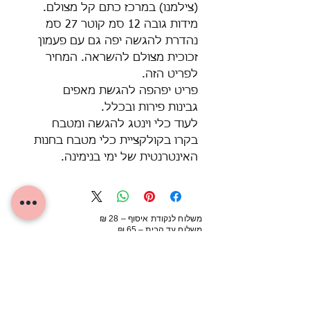
(צילמנו) במרכז כתם קל מצולם.
מידות גובה 12 סמ קוטר 27 סמ
נהדרת להגשה יפה גם עם פעמון
זכוכית מצולם להשראה. המחיר
לפריט הזה.
פריט יפהפה להגשת מאפים
גבינות פירות ובכלל.
לעוד כלי וינטג להגשה ומטבח
בקרו בקולקציית כלי מטבח בחנות
האינטרנטית של ימי בנימינה.
משלוח לנקודת איסוף – 28 ₪
משלוח עד הבית – 65 ₪
מינימום הזמנה למשלוח – 150 ₪
איסוף עצמי חינם (בתאום)
מבנימינה או מהיריד בעמק חפר
מוצרים דומים