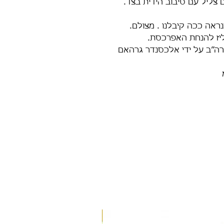
ם צליל עם סיבוב הידית בצד.
ראה ככה קיבלנו . מצולם.
ליז להנחת האפרכסת.
נת 1877 בבוסטון ארה״ב על ידי אלכסנדר גרהאם