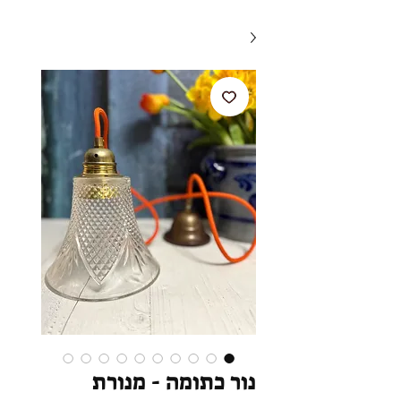
נור כתומה - מנורת