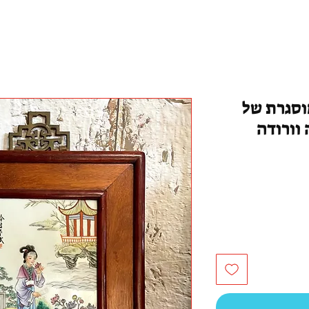
וסגרת של
 וורודה