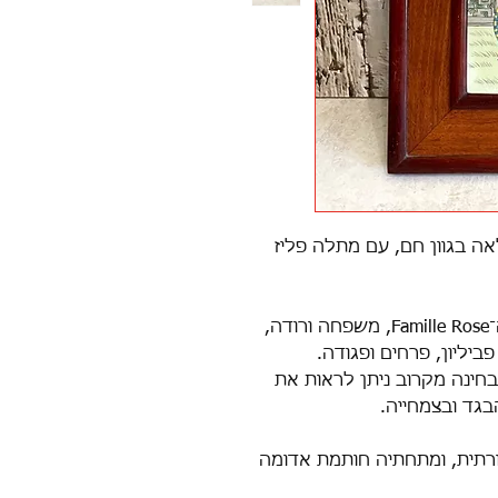
אה בגוון חם, עם מתלה פליז
האריח מעוטר בסצנה קלאסית בסגנון ה־Famille Rose, משפחה ורודה,
ביליון, פרחים ופגודה.
בחינה מקרוב ניתן לראות את
גד ובצמחייה.
רתית, ומתחתיה חותמת אדומה