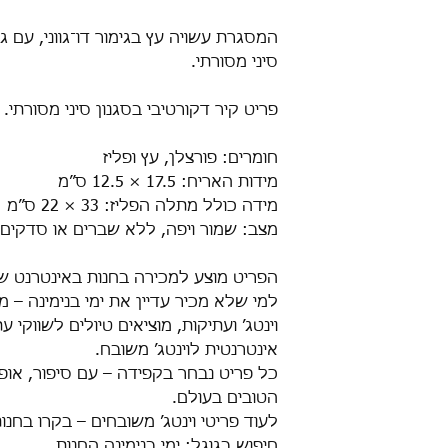
המסגרת עשויה עץ בגימור דו־גווני, עם ג
סיני מסורתי.
פריט קיר דקורטיבי בסגנון סיני מסורתי.
חומרים: פורצלן, עץ ופליז
מידות האריח: 17.5 × 12.5 ס”מ
מידה כולל מתלה הפליז: 33 × 22 ס”מ
מצב: שמור ויפה, ללא שברים או סדקים 
הפריט מוצע למכירה בחנות באינטרנט של 
וינטג’ ועתיקות, מוציאים טיולים לשווקי ע
אינטרנטית לוינטג’ משובח.
כל פריט נבחר בקפידה – עם סיפור, אופי
הטובים בעולם.
לעוד פריטי וינטג’ משובחים – בקרו בחנו
חיפוש בגוגל: ימי בנימינה החנות