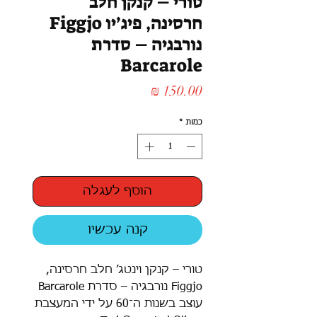
טורי – קנקן חלב
חרסינה, פיג׳יו Figgjo
נורבגיה – סדרת
Barcarole
מחיר
כמות
*
הוסף לעגלה
קנה עכשיו
טורי – קנקן וינטג׳ חלב חרסינה,
Figgjo נורבגיה – סדרת Barcarole
עוצב בשנות ה־60 על ידי המעצבת