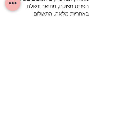
הפריט מצולם, מתואר ונשלח
באחריות מלאה. התשלום
מאובטח, המשלוח מהיר, והיחס
אישי – בדיוק כמו שאוהבים.
לעוד פריטי וינטג’ משובחים – בקרו
בחנות האינטרנטית של ימי
בנימינה.
חיפוש בגוגל: ימי בנימינה החנות.
משלוח לנקודת איסוף – 28 ₪
משלוח עד הבית – 65 ₪
מינימום הזמנה למשלוח – 150 ₪
איסוף עצמי חינם (בתאום)
מבנימינה או מהיריד בעמק חפר
מוצרים דומים