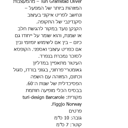
Turi Gramstad Oliver – מהמעצבות
המזוהות ביותר של המפעל –
ונחשב לפריט איקוני בעיצוב
סקנדינבי של התקופה.
הקנקן נועד במקור להגשת חלב
או שמנת, והוא שומר על ייחודו גם
כיום – בין אם לשימוש יומיומי ובין
אם כפריט עיצובי ואספני. הקופסא
לסוכר נמכרת בנפרד.
העיטור מתאפיין במדליון
גאומטרי־פרחוני, בגווני בורדו, סגול
וכתום, המזוהה עם השפה
הפסיכדלית של שנות ה־60.
בבסיס הכלי מופיעה חותמת
מקורית: turi-design Barcarole
Figgjo Norway.
פרטים
גובה: 10 ס”מ
קוטר: 7 ס”מ