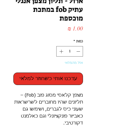
ארול - תליון מצפן אנגלי
עתיק fob במתכת
מוכספת
מחיר
כמות
*
אזל מהמלאי
עדכנו אותי כשחוזר למלאי
מצפן קלאסי מסוג פוב (Fob) –
תליונים שהיו מחוברים לשרשראות
שעוני כיס לגברים, ושימשו גם
כאביזר פונקציונלי וגם כאלמנט
דקורטיבי.